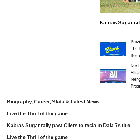
Kabras Sugar rall
Previ
The 
Berl
Next 
Alli
Meng
Progr
Biography, Career, Stats & Latest News
Live the Thrill of the game
Kabras Sugar rally past Oilers to reclaim Dala 7s title
Live the Thrill of the game