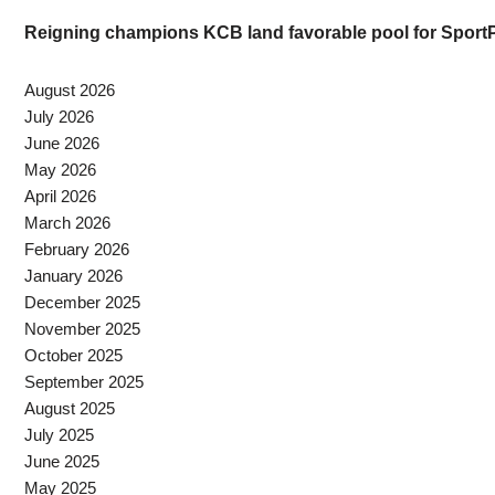
Reigning champions KCB land favorable pool for SportP
August 2026
July 2026
June 2026
May 2026
April 2026
March 2026
February 2026
January 2026
December 2025
November 2025
October 2025
September 2025
August 2025
July 2025
June 2025
May 2025