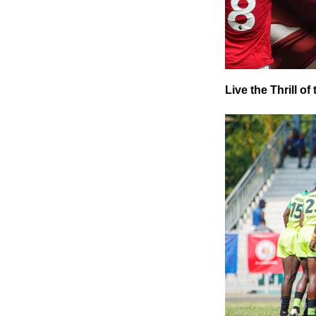
Live the Thrill o