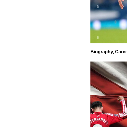
Biography, Caree