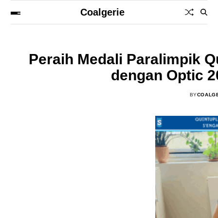
Coalgerie
Peraih Medali Paralimpik Q
dengan Optic 2
BY
COALG