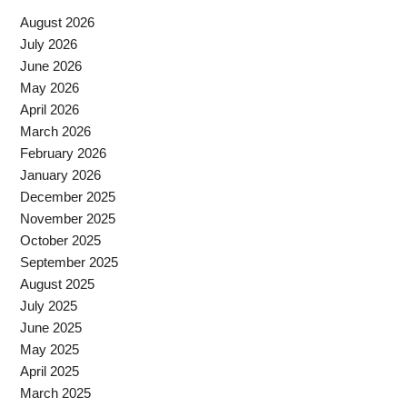
August 2026
July 2026
June 2026
May 2026
April 2026
March 2026
February 2026
January 2026
December 2025
November 2025
October 2025
September 2025
August 2025
July 2025
June 2025
May 2025
April 2025
March 2025