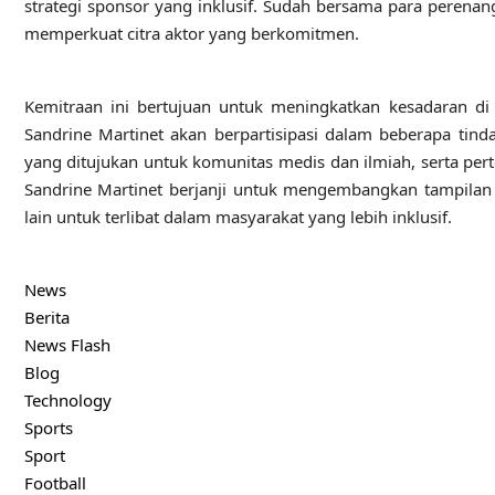
strategi sponsor yang inklusif. Sudah bersama para perenan
memperkuat citra aktor yang berkomitmen.
Kemitraan ini bertujuan untuk meningkatkan kesadaran di 
Sandrine Martinet akan berpartisipasi dalam beberapa tind
yang ditujukan untuk komunitas medis dan ilmiah, serta pe
Sandrine Martinet berjanji untuk mengembangkan tampilan c
lain untuk terlibat dalam masyarakat yang lebih inklusif.
News
Berita
News Flash
Blog
Technology
Sports
Sport
Football