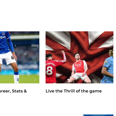
reer, Stats &
Live the Thrill of the game