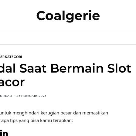
Coalgerie
BERKATEGORI
al Saat Bermain Slot
acor
IN READ
25 FEBRUARY 2025
 untuk menghindari kerugian besar dan memastikan
apa tips yang bisa kamu terapkan:
in