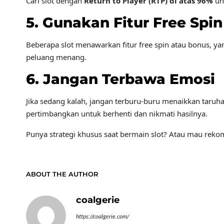
Cari slot dengan
Return to Player (RTP) di atas 96%
un
5. Gunakan Fitur Free Spi
Beberapa slot menawarkan fitur free spin atau bonus,
peluang menang.
6. Jangan Terbawa Emosi
Jika sedang kalah, jangan terburu-buru menaikkan taruha
pertimbangkan untuk berhenti dan nikmati hasilnya.
Punya strategi khusus saat bermain slot? Atau mau reko
ABOUT THE AUTHOR
coalgerie
https://coalgerie.com/