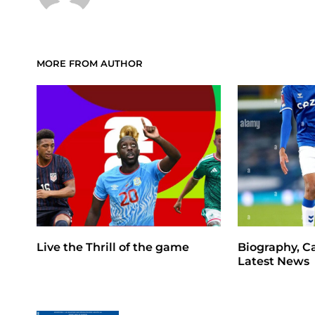
MORE FROM AUTHOR
Live the Thrill of the game
Biography, Ca
Latest News