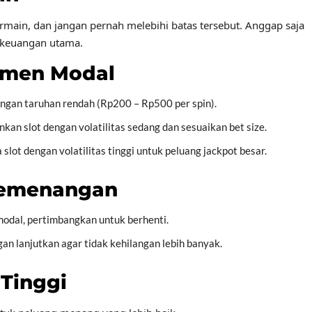
main, dan jangan pernah melebihi batas tersebut. Anggap saja
 keuangan utama.
emen Modal
engan taruhan rendah (Rp200 – Rp500 per spin).
an slot dengan volatilitas sedang dan sesuaikan bet size.
lot dengan volatilitas tinggi untuk peluang jackpot besar.
 Kemenangan
modal, pertimbangkan untuk berhenti.
an lanjutkan agar tidak kehilangan lebih banyak.
 Tinggi