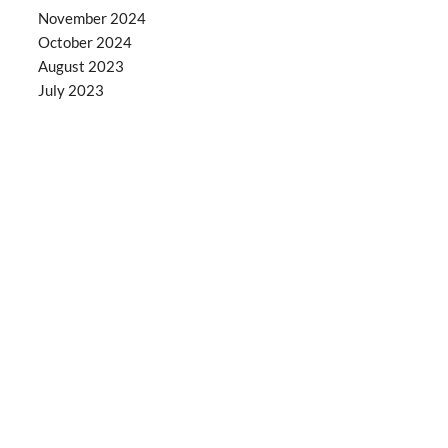
November 2024
October 2024
August 2023
July 2023