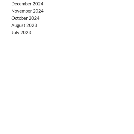
December 2024
November 2024
October 2024
August 2023
July 2023