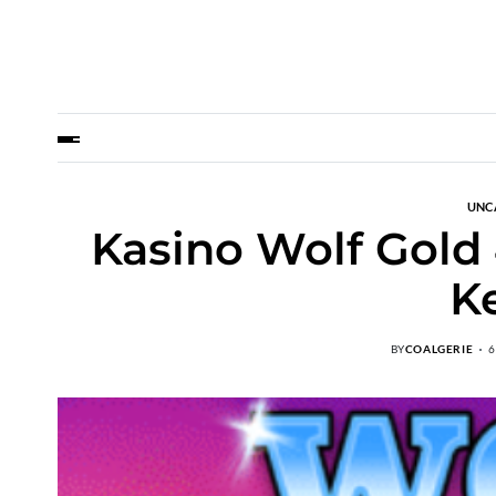
UNC
Kasino Wolf Gold 
K
BY
COALGERIE
6