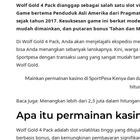
Wolf Gold 4 Pack dianggap sebagai salah satu slot v
Game bertema Penduduk Asli Amerika dari Pragmatic 
sejak tahun 2017. Kesuksesan game ini berkat mod
mudah dimainkan, dan putaran bonus ‘Tahan dan
Di Wolf Gold 4 Pack, Anda akan menjelajahi ekspedisi me
bisa Anda menangkan sebanyak lanskapnya. Kini, warga 
Sportpesa dengan transaksi uang yang sangat mudah tanp
Wolf Gold.
Mainkan permainan kasino di SportPesa Kenya dan 
hitu
Baca Juga: Menangkan lebih dari 2,3 juta dalam hitungan
Apa itu permainan kasi
Wolf Gold 4 Pack adalah slot volatilitas tinggi yang di
berbasis bonus, dan kemungkinan pembayaran signifikan 