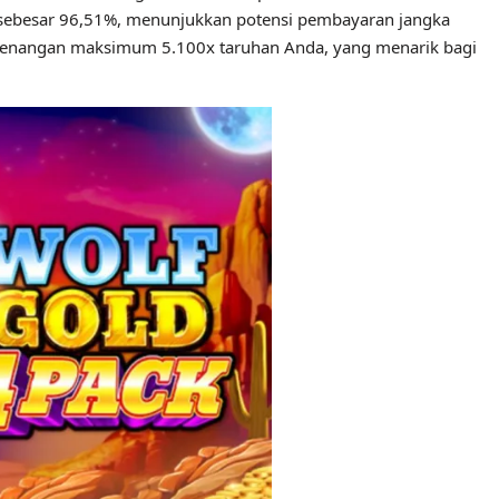
) sebesar 96,51%, menunjukkan potensi pembayaran jangka
emenangan maksimum 5.100x taruhan Anda, yang menarik bagi