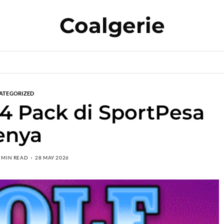
Coalgerie
ATEGORIZED
4 Pack di SportPesa
enya
 MIN READ
28 MAY 2026