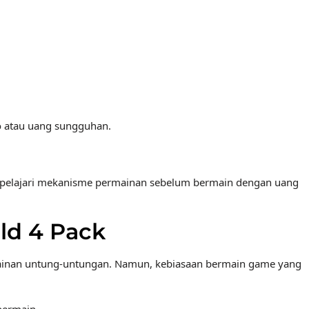
 atau uang sungguhan.
pelajari mekanisme permainan sebelum bermain dengan uang
old 4 Pack
mainan untung-untungan. Namun, kebiasaan bermain game yang
bermain.