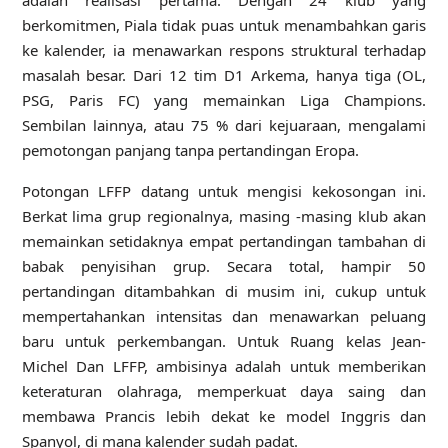
adalah realisasi pertama. Dengan 24 klub yang
berkomitmen, Piala tidak puas untuk menambahkan garis
ke kalender, ia menawarkan respons struktural terhadap
masalah besar. Dari 12 tim D1 Arkema, hanya tiga (OL,
PSG, Paris FC) yang memainkan Liga Champions.
Sembilan lainnya, atau 75 % dari kejuaraan, mengalami
pemotongan panjang tanpa pertandingan Eropa.
Potongan LFFP datang untuk mengisi kekosongan ini.
Berkat lima grup regionalnya, masing -masing klub akan
memainkan setidaknya empat pertandingan tambahan di
babak penyisihan grup. Secara total, hampir 50
pertandingan ditambahkan di musim ini, cukup untuk
mempertahankan intensitas dan menawarkan peluang
baru untuk perkembangan. Untuk
Ruang kelas Jean-
Michel
Dan LFFP, ambisinya adalah untuk memberikan
keteraturan olahraga, memperkuat daya saing dan
membawa Prancis lebih dekat ke model Inggris dan
Spanyol, di mana kalender sudah padat.