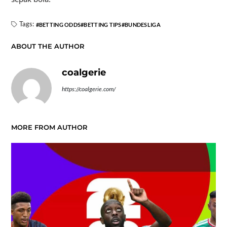
Tags:
BETTING ODDS
BETTING TIPS
BUNDESLIGA
ABOUT THE AUTHOR
coalgerie
https://coalgerie.com/
MORE FROM AUTHOR