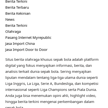
Berita Terkini
Berita Terbaru
Berita Kekinian
News
Berita Terkini
Olahraga
Pasang Internet Myrepublic
Jasa Import China
Jasa Import Door to Door
Situs berita olahraga khusus sepak bola adalah platform
digital yang fokus menyajikan informasi, berita, dan
analisis terkait dunia sepak bola. Sering menyajikan
liputan mendalam tentang liga-liga utama dunia seperti
Liga Inggris, La Liga, Serie A, Bundesliga, dan kompetisi
internasional seperti Liga Champions serta Piala Dunia.
Anda juga bisa menemukan opini ahli, highlight video,
hingga berita terkini mengenai perkembangan dalam
sepak bola.