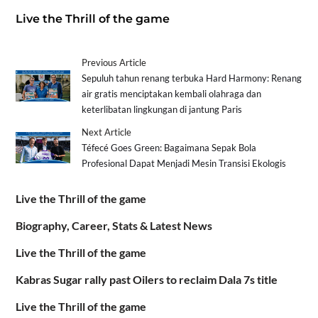
Live the Thrill of the game
Previous Article
Sepuluh tahun renang terbuka Hard Harmony: Renang
air gratis menciptakan kembali olahraga dan
keterlibatan lingkungan di jantung Paris
Next Article
Téfecé Goes Green: Bagaimana Sepak Bola
Profesional Dapat Menjadi Mesin Transisi Ekologis
Live the Thrill of the game
Biography, Career, Stats & Latest News
Live the Thrill of the game
Kabras Sugar rally past Oilers to reclaim Dala 7s title
Live the Thrill of the game