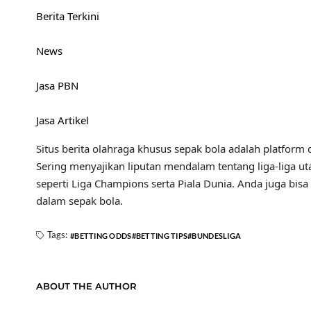
Berita Terkini
News
Jasa PBN
Jasa Artikel
Situs berita olahraga khusus sepak bola adalah platform d
Sering menyajikan liputan mendalam tentang liga-liga utam
seperti Liga Champions serta Piala Dunia. Anda juga bis
dalam sepak bola.
Tags:
BETTING ODDS
BETTING TIPS
BUNDESLIGA
ABOUT THE AUTHOR