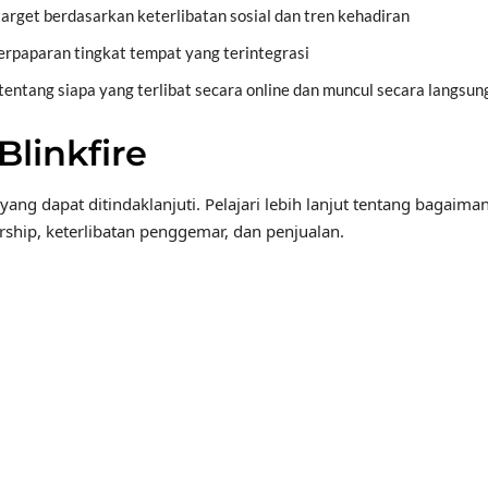
rget berdasarkan keterlibatan sosial dan tren kehadiran
erpaparan tingkat tempat yang terintegrasi
ntang siapa yang terlibat secara online dan muncul secara langsun
Blinkfire
ang dapat ditindaklanjuti. Pelajari lebih lanjut tentang bagaiman
hip, keterlibatan penggemar, dan penjualan.