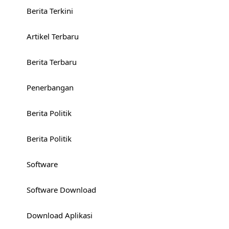
Berita Terkini
Artikel Terbaru
Berita Terbaru
Penerbangan
Berita Politik
Berita Politik
Software
Software Download
Download Aplikasi