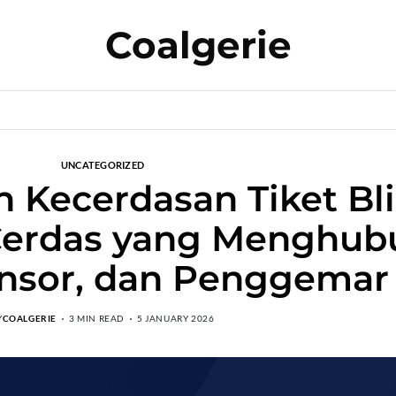
Coalgerie
UNCATEGORIZED
Kecerdasan Tiket Blin
Cerdas yang Menghub
onsor, dan Penggemar
Y
COALGERIE
3 MIN READ
5 JANUARY 2026