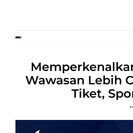
Memperkenalkan 
Wawasan Lebih 
Tiket, Sp
B