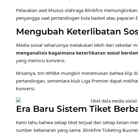
Pelacakan aset khusus olahraga Blinkfire memungkinkan t
penyangga saat pertandingan bola basket atau paparan Ent
Mengubah Keterlibatan Sosi
Media sosial seharusnya melakukan lebih dari sekedar me
menganalisis bagaimana keterlibatan sosial berda
yang memicu konversi.
Misalnya, tim WNBA mungkin menemukan bahwa klip di ba
pertandingan, sementara klub Liga Premier dapat melih
konversi.
Era Baru Sistem Tiket Berb
Kami tahu bahwa setiap tiket terjual dan setiap kesan m
sumber kebenaran yang sama. Blinkfire Ticketing Busine