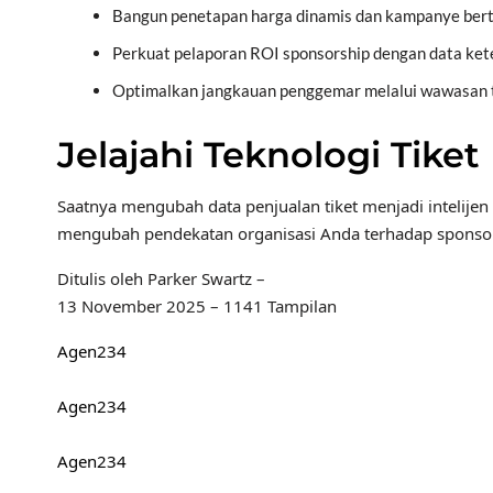
Bangun penetapan harga dinamis dan kampanye berta
Perkuat pelaporan ROI sponsorship dengan data ket
Optimalkan jangkauan penggemar melalui wawasan te
Jelajahi Teknologi Tiket 
Saatnya mengubah data penjualan tiket menjadi intelijen y
mengubah pendekatan organisasi Anda terhadap sponsors
Ditulis oleh
Parker Swartz
–
13 November 2025
–
1141 Tampilan
Agen234
Agen234
Agen234