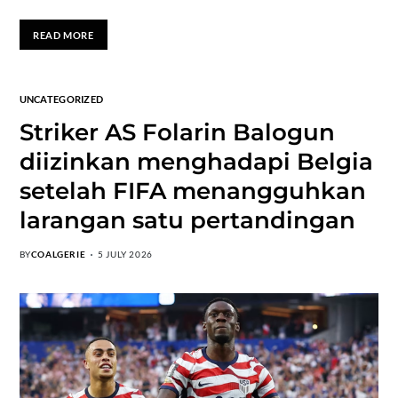
READ MORE
UNCATEGORIZED
Striker AS Folarin Balogun
diizinkan menghadapi Belgia
setelah FIFA menangguhkan
larangan satu pertandingan
BY
COALGERIE
5 JULY 2026