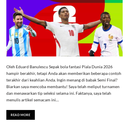
Oleh Eduard Banulescu Sepak bola fantasi Piala Dunia 2026
hampir berakhir, tetapi Anda akan memberikan beberapa contoh
terakhir dari keahlian Anda. Ingin menang di babak Semi Final?
Biarkan saya mencoba membantu! Saya telah meliput turnamen
dan menawarkan tip seleksi selama ini. Faktanya, saya telah
menulis artikel semacam ini…
READ MORE