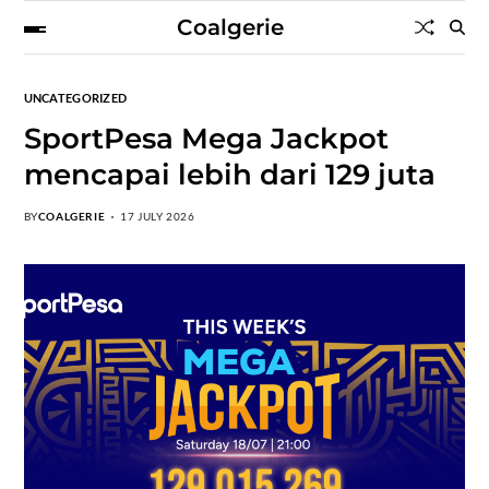
Coalgerie
UNCATEGORIZED
SportPesa Mega Jackpot
mencapai lebih dari 129 juta
BY
COALGERIE
17 JULY 2026