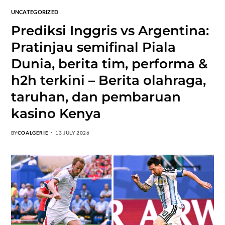
UNCATEGORIZED
Prediksi Inggris vs Argentina:
Pratinjau semifinal Piala
Dunia, berita tim, performa &
h2h terkini – Berita olahraga,
taruhan, dan pembaruan
kasino Kenya
BY
COALGERIE
13 JULY 2026