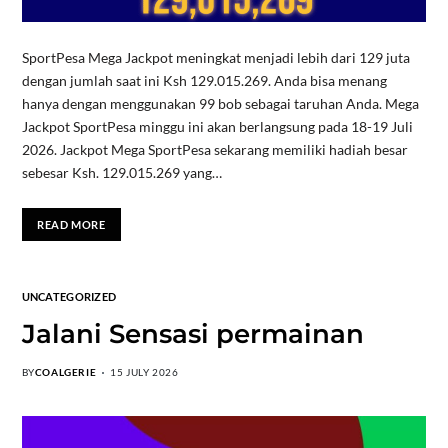
SportPesa Mega Jackpot meningkat menjadi lebih dari 129 juta
dengan jumlah saat ini Ksh 129.015.269. Anda bisa menang
hanya dengan menggunakan 99 bob sebagai taruhan Anda. Mega
Jackpot SportPesa minggu ini akan berlangsung pada 18-19 Juli
2026. Jackpot Mega SportPesa sekarang memiliki hadiah besar
sebesar Ksh. 129.015.269 yang…
READ MORE
UNCATEGORIZED
Jalani Sensasi permainan
BY
COALGERIE
15 JULY 2026