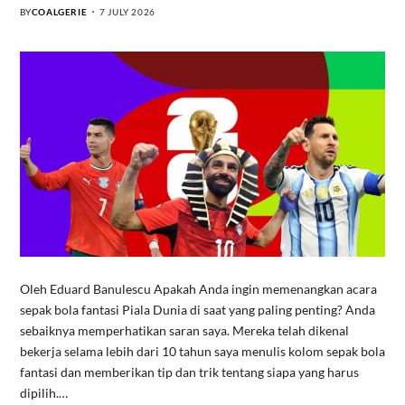
BY
COALGERIE
7 JULY 2026
Oleh Eduard Banulescu Apakah Anda ingin memenangkan acara
sepak bola fantasi Piala Dunia di saat yang paling penting? Anda
sebaiknya memperhatikan saran saya. Mereka telah dikenal
bekerja selama lebih dari 10 tahun saya menulis kolom sepak bola
fantasi dan memberikan tip dan trik tentang siapa yang harus
dipilih.…