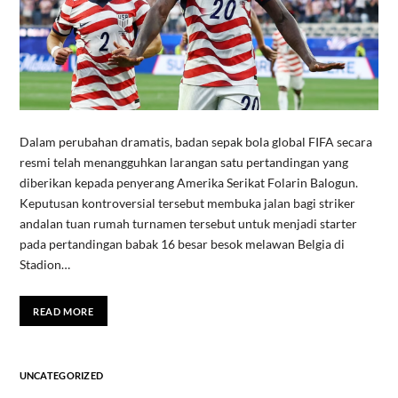
Dalam perubahan dramatis, badan sepak bola global FIFA secara
resmi telah menangguhkan larangan satu pertandingan yang
diberikan kepada penyerang Amerika Serikat Folarin Balogun.
Keputusan kontroversial tersebut membuka jalan bagi striker
andalan tuan rumah turnamen tersebut untuk menjadi starter
pada pertandingan babak 16 besar besok melawan Belgia di
Stadion…
READ MORE
UNCATEGORIZED