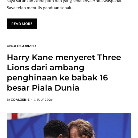
saya sarankan Anda pilih dan yang sebaiknya Anda waspadai.
Saya telah menulis panduan sepak…
READ MORE
UNCATEGORIZED
Harry Kane menyeret Three
Lions dari ambang
penghinaan ke babak 16
besar Piala Dunia
BY
COALGERIE
1 JULY 2026