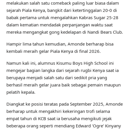
melakukan salah satu comeback paling luar biasa dalam
sejarah Piala Kenya, bangkit dari ketertinggalan 20-0 di
babak pertama untuk mengalahkan Kabras Sugar 25-28
dalam kematian mendadak perpanjangan waktu saat
mereka mengangkat gong kedelapan di Nandi Bears Club.
Hampir lima tahun kemudian, Amonde berharap bisa
kembali meraih gelar Piala Kenya di final 2026.
Namun kali ini, alumnus Kisumu Boys High School ini
mengejar bagian langka dari sejarah rugbi Kenya saat ia
berupaya menjadi salah satu dari sedikit pria yang
berhasil meraih gelar juara baik sebagai pemain maupun
pelatih kepala.
Diangkat ke posisi teratas pada September 2025, Amonde
berharap untuk mengakhiri kekeringan trofi selama
empat tahun di KCB saat ia berusaha mengikuti jejak
beberapa orang seperti mendiang Edward ‘Ogre’ Kinyany