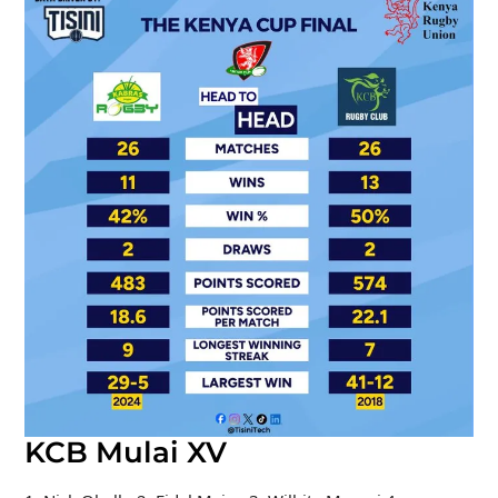
KCB Mulai XV