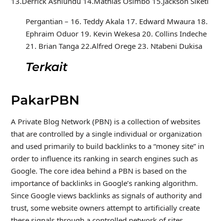
13.Derrick Ashiundu 14.Mathias Osimbo 15.Jackson Siketi
Pergantian – 16. Teddy Akala 17. Edward Mwaura 18.
Ephraim Oduor 19. Kevin Wekesa 20. Collins Indeche
21. Brian Tanga 22.Alfred Orege 23. Ntabeni Dukisa
Terkait
PakarPBN
A Private Blog Network (PBN) is a collection of websites
that are controlled by a single individual or organization
and used primarily to build backlinks to a “money site” in
order to influence its ranking in search engines such as
Google. The core idea behind a PBN is based on the
importance of backlinks in Google’s ranking algorithm.
Since Google views backlinks as signals of authority and
trust, some website owners attempt to artificially create
these signals through a controlled network of sites.