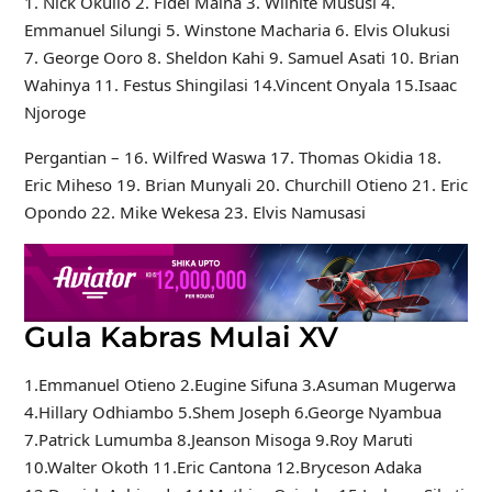
1. Nick Okullo 2. Fidel Maina 3. Wilhite Mususi 4.
Emmanuel Silungi 5. Winstone Macharia 6. Elvis Olukusi
7. George Ooro 8. Sheldon Kahi 9. Samuel Asati 10. Brian
Wahinya 11. Festus Shingilasi 14.Vincent Onyala 15.Isaac
Njoroge
Pergantian – 16. Wilfred Waswa 17. Thomas Okidia 18.
Eric Miheso 19. Brian Munyali 20. Churchill Otieno 21. Eric
Opondo 22. Mike Wekesa 23. Elvis Namusasi
Gula Kabras Mulai XV
1.Emmanuel Otieno 2.Eugine Sifuna 3.Asuman Mugerwa
4.Hillary Odhiambo 5.Shem Joseph 6.George Nyambua
7.Patrick Lumumba 8.Jeanson Misoga 9.Roy Maruti
10.Walter Okoth 11.Eric Cantona 12.Bryceson Adaka