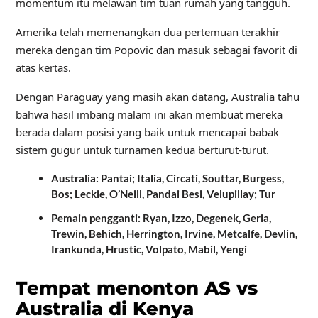
momentum itu melawan tim tuan rumah yang tangguh.
Amerika telah memenangkan dua pertemuan terakhir
mereka dengan tim Popovic dan masuk sebagai favorit di
atas kertas.
Dengan Paraguay yang masih akan datang, Australia tahu
bahwa hasil imbang malam ini akan membuat mereka
berada dalam posisi yang baik untuk mencapai babak
sistem gugur untuk turnamen kedua berturut-turut.
Australia: Pantai; Italia, Circati, Souttar, Burgess,
Bos; Leckie, O’Neill, Pandai Besi, Velupillay; Tur
Pemain pengganti: Ryan, Izzo, Degenek, Geria,
Trewin, Behich, Herrington, Irvine, Metcalfe, Devlin,
Irankunda, Hrustic, Volpato, Mabil, Yengi
Tempat menonton AS vs
Australia di Kenya