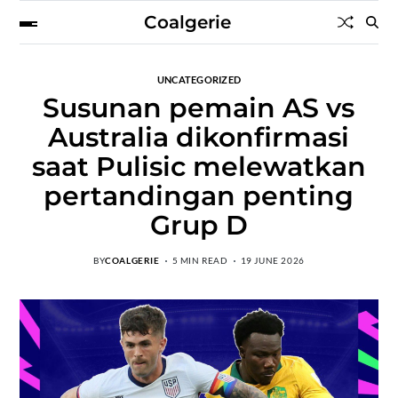
Coalgerie
UNCATEGORIZED
Susunan pemain AS vs
Australia dikonfirmasi
saat Pulisic melewatkan
pertandingan penting
Grup D
BY
COALGERIE
5 MIN READ
19 JUNE 2026