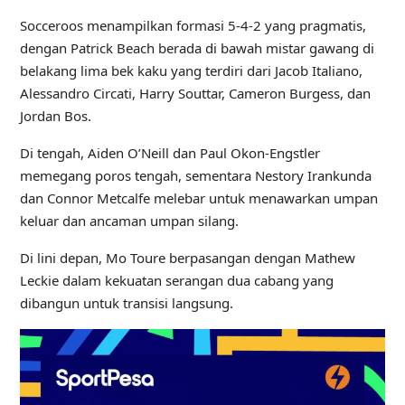
Socceroos menampilkan formasi 5-4-2 yang pragmatis,
dengan Patrick Beach berada di bawah mistar gawang di
belakang lima bek kaku yang terdiri dari Jacob Italiano,
Alessandro Circati, Harry Souttar, Cameron Burgess, dan
Jordan Bos.
Di tengah, Aiden O’Neill dan Paul Okon-Engstler
memegang poros tengah, sementara Nestory Irankunda
dan Connor Metcalfe melebar untuk menawarkan umpan
keluar dan ancaman umpan silang.
Di lini depan, Mo Toure berpasangan dengan Mathew
Leckie dalam kekuatan serangan dua cabang yang
dibangun untuk transisi langsung.