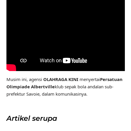
Musim ini, agensi
OLAHRAGA KINI
menyertai
Persatuan
Olimpiade Albertville
klub sepak bola andalan sub-
prefektur Savoie, dalam komunikasinya.
Artikel serupa