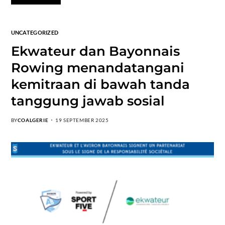
UNCATEGORIZED
Ekwateur dan Bayonnais
Rowing menandatangani
kemitraan di bawah tanda
tanggung jawab sosial
BY
COALGERIE
19 SEPTEMBER 2025