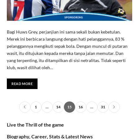
Bagi Huws Grey, perjanjian ini sama sekali bukan kebetulan.
Merek ini berbicara langsung dengan hati pelanggannya, 83 %
pelanggannya mengikuti sepak bola. Dengan muncul di putaran
wasit, itu ditujukan kepada mereka tanpa jalan memutar. Dan
yang terpenting, itu ditampilkan di sisi netralitas. Tidak seperti
klub, wasit dilihat oleh…
READ MORE
1
…
14
15
16
…
31
Live the Thrill of the game
Biography, Career, Stats & Latest News