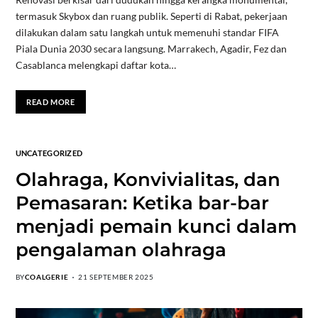
termasuk Skybox dan ruang publik. Seperti di Rabat, pekerjaan
dilakukan dalam satu langkah untuk memenuhi standar FIFA
Piala Dunia 2030 secara langsung. Marrakech, Agadir, Fez dan
Casablanca melengkapi daftar kota…
READ MORE
UNCATEGORIZED
Olahraga, Konvivialitas, dan
Pemasaran: Ketika bar-bar
menjadi pemain kunci dalam
pengalaman olahraga
BY
COALGERIE
21 SEPTEMBER 2025