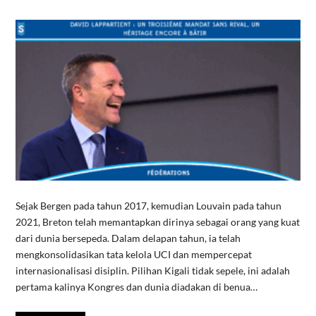
Sejak Bergen pada tahun 2017, kemudian Louvain pada tahun
2021, Breton telah memantapkan dirinya sebagai orang yang kuat
dari dunia bersepeda. Dalam delapan tahun, ia telah
mengkonsolidasikan tata kelola UCI dan mempercepat
internasionalisasi disiplin. Pilihan Kigali tidak sepele, ini adalah
pertama kalinya Kongres dan dunia diadakan di benua…