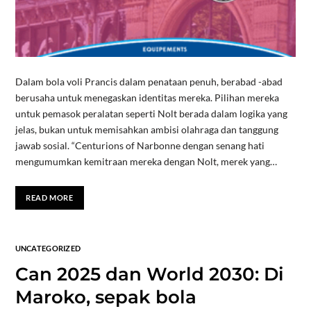
Dalam bola voli Prancis dalam penataan penuh, berabad -abad
berusaha untuk menegaskan identitas mereka. Pilihan mereka
untuk pemasok peralatan seperti Nolt berada dalam logika yang
jelas, bukan untuk memisahkan ambisi olahraga dan tanggung
jawab sosial. “Centurions of Narbonne dengan senang hati
mengumumkan kemitraan mereka dengan Nolt, merek yang…
READ MORE
UNCATEGORIZED
Can 2025 dan World 2030: Di
Maroko, sepak bola