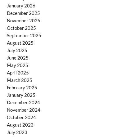
January 2026
December 2025
November 2025
October 2025
September 2025
August 2025
July 2025
June 2025
May 2025
April 2025
March 2025
February 2025
January 2025
December 2024
November 2024
October 2024
August 2023
July 2023