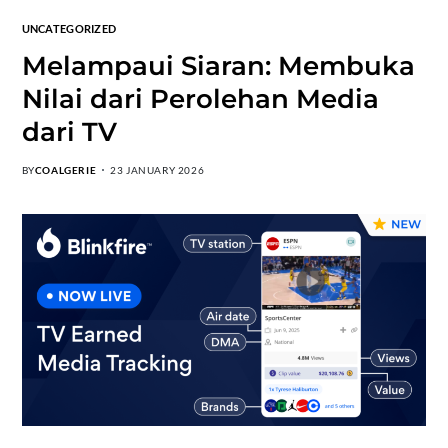
UNCATEGORIZED
Melampaui Siaran: Membuka
Nilai dari Perolehan Media
dari TV
BY
COALGERIE
23 JANUARY 2026