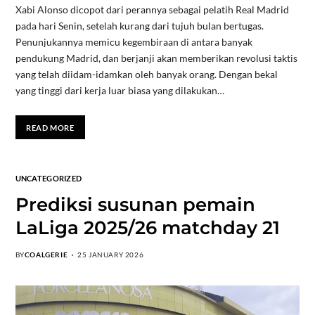
Xabi Alonso dicopot dari perannya sebagai pelatih Real Madrid
pada hari Senin, setelah kurang dari tujuh bulan bertugas.
Penunjukannya memicu kegembiraan di antara banyak
pendukung Madrid, dan berjanji akan memberikan revolusi taktis
yang telah diidam-idamkan oleh banyak orang. Dengan bekal
yang tinggi dari kerja luar biasa yang dilakukan…
READ MORE
UNCATEGORIZED
Prediksi susunan pemain
LaLiga 2025/26 matchday 21
BY
COALGERIE
25 JANUARY 2026