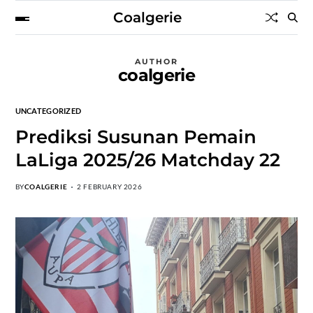
Coalgerie
AUTHOR
coalgerie
UNCATEGORIZED
Prediksi Susunan Pemain
LaLiga 2025/26 Matchday 22
BY
COALGERIE
2 FEBRUARY 2026