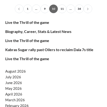
1
…
9
10
11
…
34
Live the Thrill of the game
Biography, Career, Stats & Latest News
Live the Thrill of the game
Kabras Sugar rally past Oilers to reclaim Dala 7s title
Live the Thrill of the game
August 2026
July 2026
June 2026
May 2026
April 2026
March 2026
February 2026