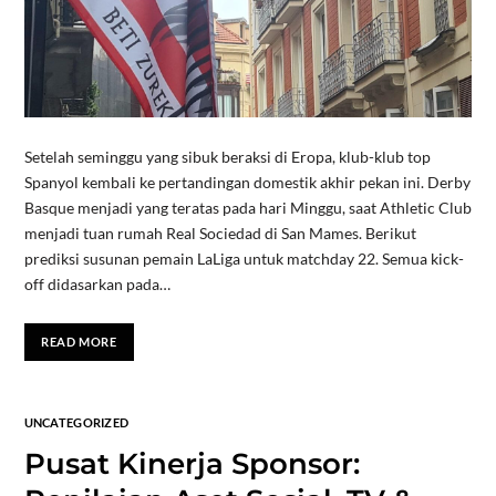
Setelah seminggu yang sibuk beraksi di Eropa, klub-klub top
Spanyol kembali ke pertandingan domestik akhir pekan ini. Derby
Basque menjadi yang teratas pada hari Minggu, saat Athletic Club
menjadi tuan rumah Real Sociedad di San Mames. Berikut
prediksi susunan pemain LaLiga untuk matchday 22. Semua kick-
off didasarkan pada…
READ MORE
UNCATEGORIZED
Pusat Kinerja Sponsor: